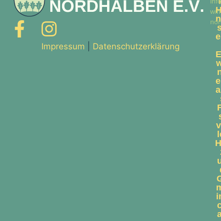
inf
H
win
n
nor
e
Impressum
|
Datenschutzerklärung
E
e
a
v
l
H
i
a