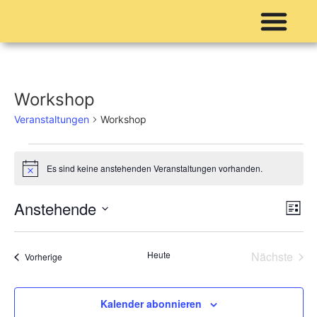
Workshop
Veranstaltungen
Workshop
Es sind keine anstehenden Veranstaltungen vorhanden.
Hinweis
An
Ve
Anstehende
Liste
Datum
An
Nav
wählen.
Na
Vera
Heute
Nächste
Veranstaltungen
Vorherige
Kalender abonnieren