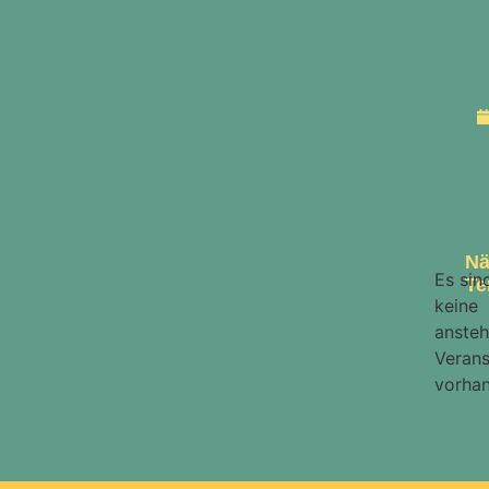
Nä
Es sin
Te
keine
anste
Verans
vorha