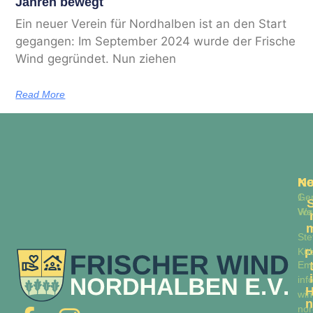
Jahren bewegt
Ein neuer Verein für Nordhalben ist an den Start
gegangen: Im September 2024 wurde der Frische
Wind gegründet. Nun ziehen
Read More
N
No
Ko
Ge
1.
Web
Vor
Ste
Küb
P
Ema
inf
H
win
n
nor